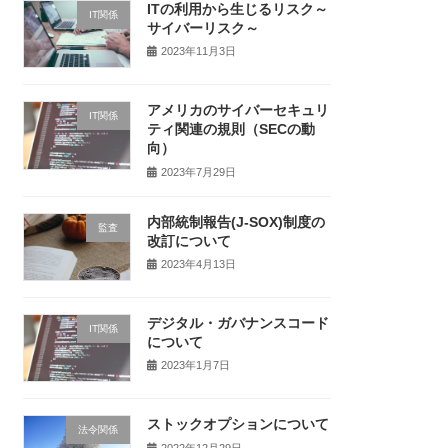
ITの利用から生じるリスク～
IT関係
サイバーリスク～
2023年11月3日
アメリカのサイバーセキュリ
IT関係
ティ関連の規則（SECの動
向）
2023年7月29日
内部統制報告(J-SOX)制度の
監査
改訂について
2023年4月13日
デジタル・ガバナンスコード
IT関係
について
2023年1月7日
ストックオプションについて
法令関係
2022年12月29日