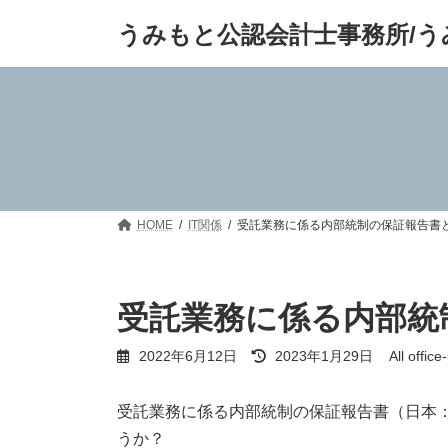
コ
ナ
うみもと公認会計士事務所/う
ン
ビ
テ
ゲ
ン
ー
ツ
シ
へ
ョ
ス
ン
キ
に
ッ
移
プ
動
HOME
IT関係
受託業務に係る内部統制の保証報告書
受託業務に係る内部統
最
2022年6月12日
2023年1月29日
All offic
終
更
新
受託業務に係る内部統制の保証報告書（日本：3
日
うか？
時