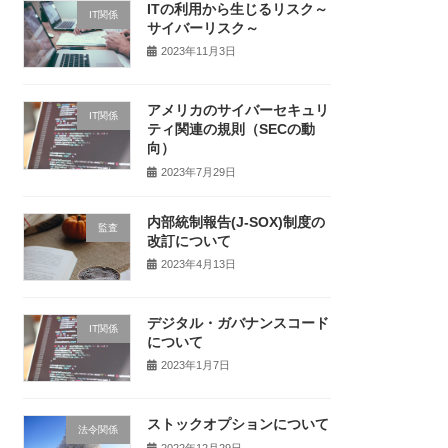
ITの利用から生じるリスク～
IT関係
サイバーリスク～
2023年11月3日
アメリカのサイバーセキュリ
IT関係
ティ関連の規則（SECの動
向）
2023年7月29日
内部統制報告(J-SOX)制度の
監査
改訂について
2023年4月13日
デジタル・ガバナンスコード
IT関係
について
2023年1月7日
ストックオプションについて
法令関係
2022年12月29日