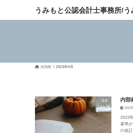
コ
ナ
うみもと公認会計士事務所/う
ン
ビ
テ
ゲ
ン
ー
ツ
シ
へ
ョ
ス
ン
キ
に
ッ
移
プ
動
HOME
2023年4月
内部
監査
202
202
基準が
の改訂