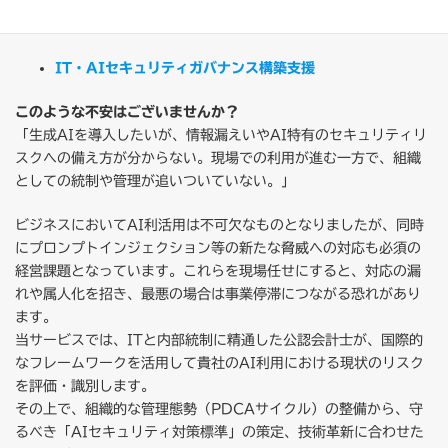
で、顕在化した課題に対して具体的な対策を立案し、実効性のあ
る社内体制の構築を共に進めます。
IT・AIセキュリティガバナンス構築支援
このような不安はございませんか？
「生成AIを導入したいが、情報漏えいやAI特有のセキュリティリ
スクへの備え方が分からない。現場での利用が進む一方で、組織
としての統制や管理が追いついていない。」
ビジネスにおいてAI利活用は不可欠なものとなりましたが、同時
にプロンプトインジェクション等の新たな脅威への対応も必須の
経営課題となっています。これらを現場任せにすると、対応の漏
れや属人化を招き、最悪の場合は事業停滞につながる恐れがあり
ます。
当サービスでは、ITと内部統制に精通した公認会計士が、国際的
なフレームワークを活用して貴社のAI利用における現状のリスク
を評価・識別します。
その上で、組織的な管理態勢（PDCAサイクル）の整備から、守
るべき「AIセキュリティ対策標準」の策定、技術革新に合わせた