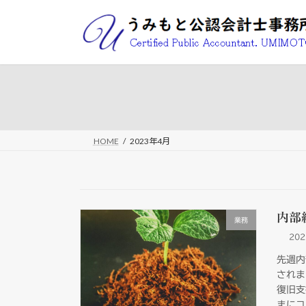
コ
ナ
ン
ビ
テ
ゲ
ン
ー
ツ
シ
へ
ョ
ス
ン
キ
に
ッ
移
HOME
2023年4月
プ
動
内部
業務
20
先週内
されま
復旧支
まにコ