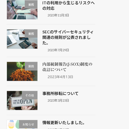
ITの利用から生じるリスクへ
業務
の対応
2023年11月3日
SECのサイバーセキュリティ
業務
関連の規則が公表されまし
た。
2023年7月29日
内部統制報告(J-SOX)制度の
業務
改訂について
2023年4月13日
事務所移転について
その他
2023年3月23日
情報更新いたしました。
お知らせ