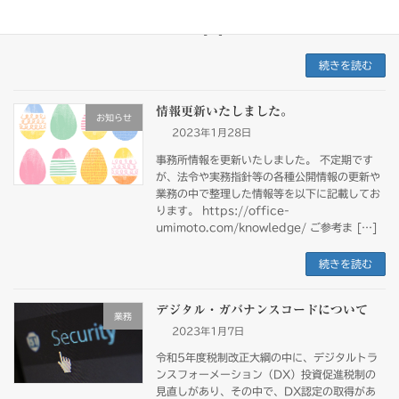
引続きうみもと会計事務所にて承りますので、
今後とも […]
続きを読む
情報更新いたしました。
お知らせ
2023年1月28日
事務所情報を更新いたしました。 不定期です
が、法令や実務指針等の各種公開情報の更新や
業務の中で整理した情報等を以下に記載してお
ります。 https://office-
umimoto.com/knowledge/ ご参考ま […]
続きを読む
デジタル・ガバナンスコードについて
業務
2023年1月7日
令和5年度税制改正大綱の中に、デジタルトラ
ンスフォーメーション（DX）投資促進税制の
見直しがあり、その中で、DX認定の取得があ