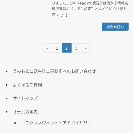
りました。DX Readyの状況とは何か？情報処
理促進法における”認定”とはどういう状況を
言う […]
続きを読む
投
«
1
2
3
»
固
固
固
定
定
定
稿
ペ
ペ
ペ
ー
ー
ー
の
うみもと公認会計士事務所へのお問い合わせ
ジ
ジ
ジ
ペ
よくあるご質問
ー
ジ
サイトマップ
送
サービス案内
り
リスクマネジメント・アドバイザリー